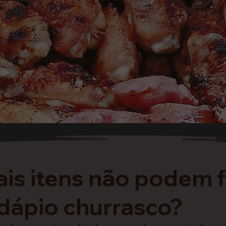
is itens não podem 
dápio churrasco?