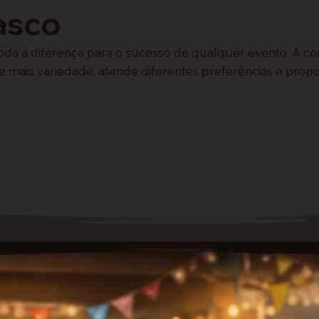
asco
da a diferença para o sucesso de qualquer evento. A co
is variedade, atende diferentes preferências e propo