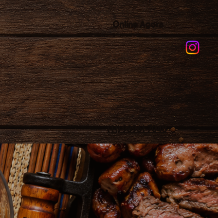
Online Agora
(11) 98961-7048