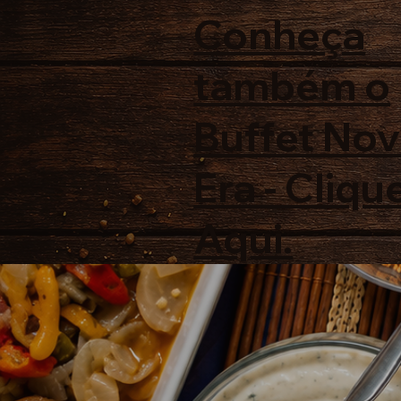
Conheça
também o
Buffet No
Era - Cliqu
Aqui.