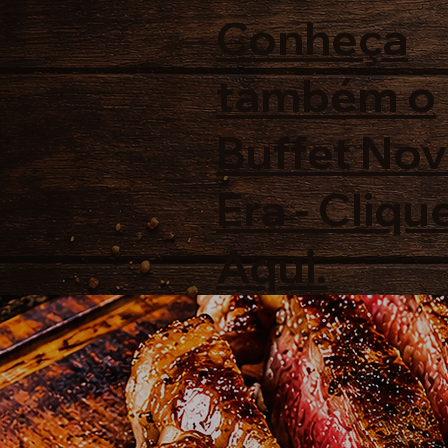
Conheça
também o
Buffet No
Era - Cliqu
Aqui.