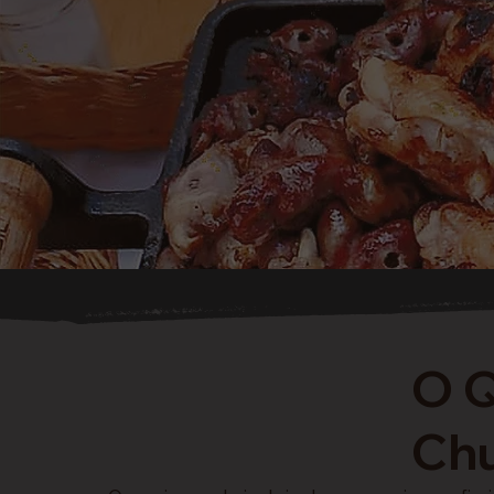
O Q
Chu