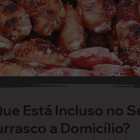
ue Está Incluso no S
rrasco a Domicílio?