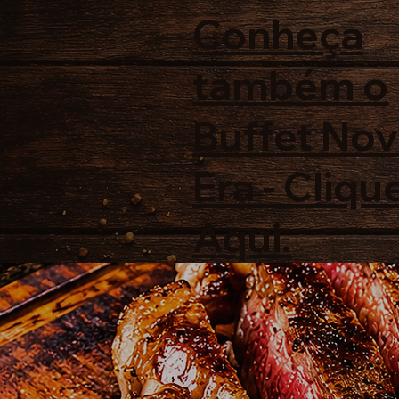
Conheça
também o
Buffet No
Era - Cliqu
Aqui.