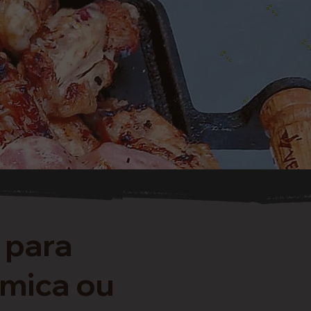
 para
mica ou