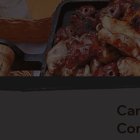
Car
Con