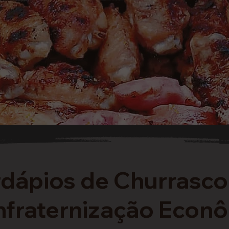
dápios de Churrasco
fraternização Econô