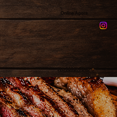
Online Agora
(11) 98961-7048