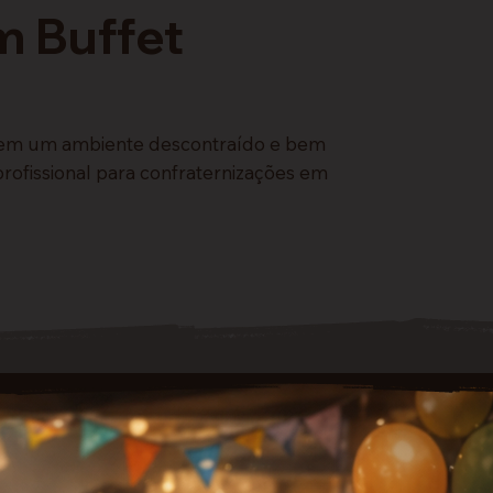
m Buffet
es em um ambiente descontraído e bem
ofissional para confraternizações em