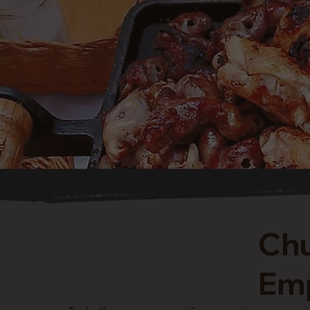
Chu
Emp