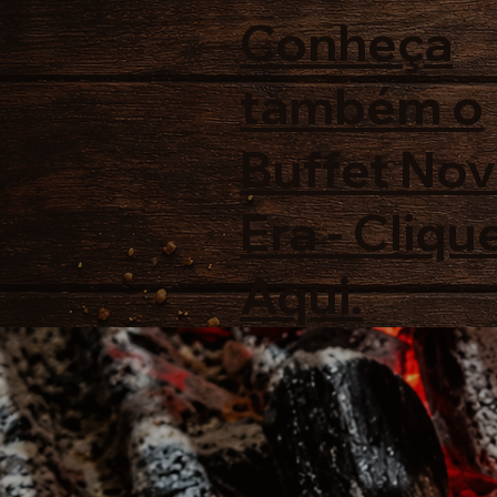
Conheça
também o
Buffet No
Era - Cliqu
Aqui.