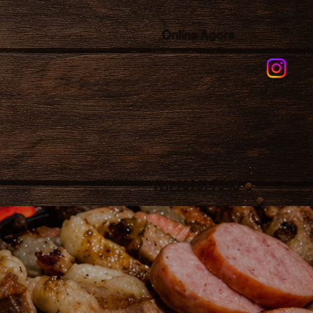
Online Agora
(11) 98961-7048