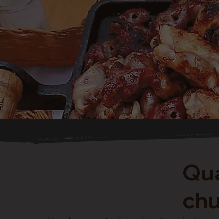
Qua
chu