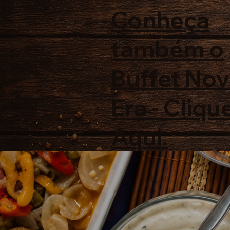
Conheça
também o
Buffet No
Era - Cliqu
Aqui.