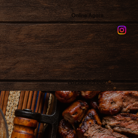
Online Agora
(11) 98961-7048