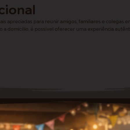
cional
ais apreciadas para reunir amigos, familiares e colegas
o a domicílio, é possível oferecer uma experiência autênt