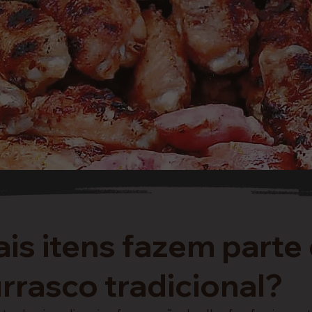
is itens fazem parte
rrasco tradicional?